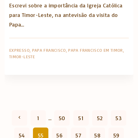
Escrevi sobre a importância da Igreja Católica
para Timor-Leste, na antevisão da visita do
Papa…
EXPRESSO
PAPA FRANCISCO
PAPA FRANCISCO EM TIMOR
TIMOR-LESTE
P
P
1
…
50
51
52
53
a
r
54
55
56
57
58
59