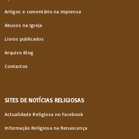
o
e
Artigos e comentário na imprensa
n
Abusos na Igreja
t
Livros publicados
e
Arquivo Blog
ú
Contactos
d
o
s
SITES
DE
NOTÍCIAS
RELIGIOSAS
Actualidade Religiosa no Facebook
Informação Religiosa na Renascença