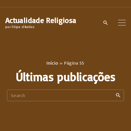
S
k
Actualidade Religiosa
i
por Filipe d'Avillez
p
t
o
c
Início
»
Página 55
o
Últimas publicações
n
t
S
e
e
n
a
t
r
c
h