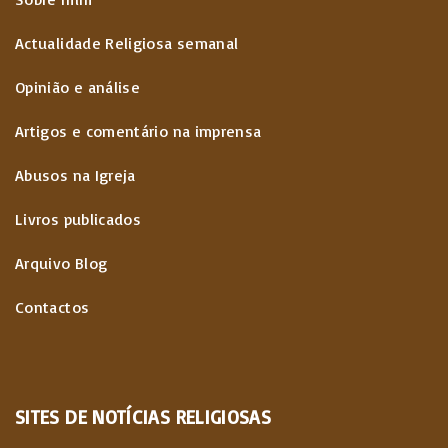
s
a
e
Actualidade Religiosa semanal
c
g
Opinião e análise
o
e
Artigos e comentário na imprensa
n
Abusos na Igreja
t
Livros publicados
e
Arquivo Blog
ú
Contactos
d
o
s
SITES
DE
NOTÍCIAS
RELIGIOSAS