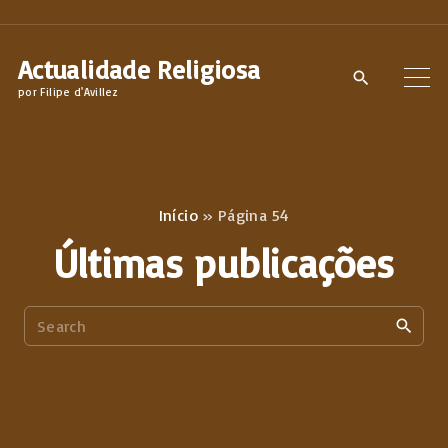
S
k
Actualidade Religiosa
i
por Filipe d'Avillez
p
t
o
c
Início
»
Página 54
o
Últimas publicações
n
t
S
e
e
n
a
t
r
c
h