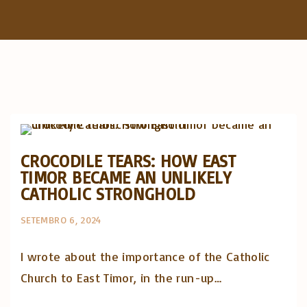
f
o
r
:
Artigos e comentário na imprensa
Posts in English
CROCODILE TEARS: HOW EAST
TIMOR BECAME AN UNLIKELY
CATHOLIC STRONGHOLD
SETEMBRO 6, 2024
I wrote about the importance of the Catholic
Church to East Timor, in the run-up…