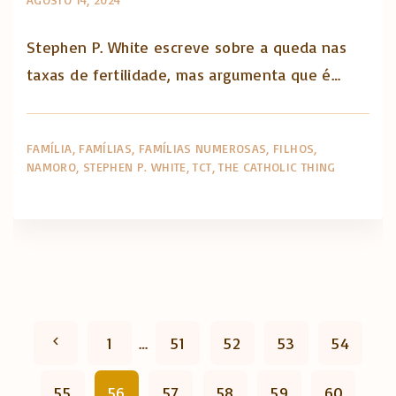
Stephen P. White escreve sobre a queda nas
taxas de fertilidade, mas argumenta que é…
FAMÍLIA
FAMÍLIAS
FAMÍLIAS NUMEROSAS
FILHOS
NAMORO
STEPHEN P. WHITE
TCT
THE CATHOLIC THING
P
P
1
…
51
52
53
54
a
r
55
56
57
58
59
60