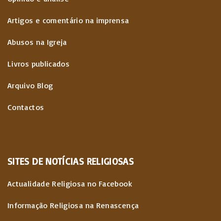
o
e
Artigos e comentário na imprensa
n
Abusos na Igreja
t
Livros publicados
e
Arquivo Blog
ú
Contactos
d
o
s
SITES
DE
NOTÍCIAS
RELIGIOSAS
Actualidade Religiosa no Facebook
Informação Religiosa na Renascença