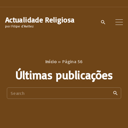
S
k
Actualidade Religiosa
i
por Filipe d'Avillez
p
t
o
c
Início
»
Página 56
o
Últimas publicações
n
t
S
e
e
n
a
t
r
c
h