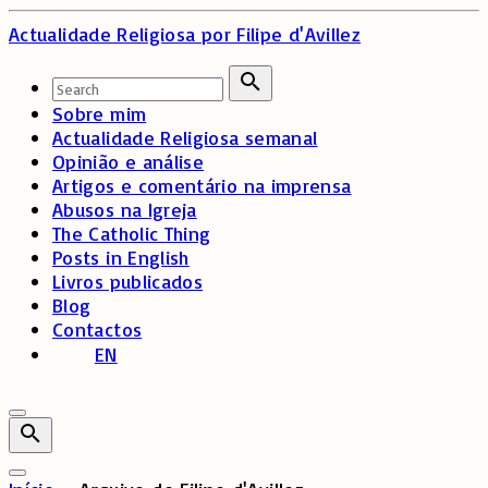
Skip
Actualidade Religiosa
por Filipe d'Avillez
to
content
Search
for:
Search
Sobre mim
Actualidade Religiosa semanal
Opinião e análise
Artigos e comentário na imprensa
Abusos na Igreja
The Catholic Thing
Posts in English
Livros publicados
Blog
Contactos
EN