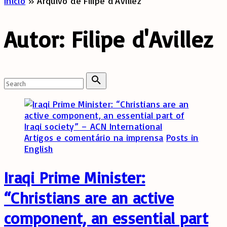
Início
»
Arquivo de Filipe d'Avillez
Autor:
Filipe d'Avillez
Search
for:
Search
Artigos e comentário na imprensa
Posts in
English
Iraqi Prime Minister:
“Christians are an active
component, an essential part