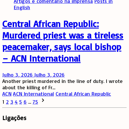
Artigos e comentário na imprensa
Posts in
English
Central African Republic:
Murdered priest was a tireless
peacemaker, says local bishop
– ACN International
Julho 3, 2026
Julho 3, 2026
Another priest murdered in the line of duty. I wrote
about the killing of Fr…
ACN
ACN International
Central African Republic
Paginação
Next
1
2
3
4
5
6
…
75
page
dos
Ligações
conteúdos