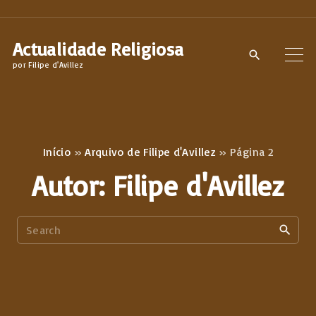
S
k
Actualidade Religiosa
i
por Filipe d'Avillez
p
t
o
c
Início
»
Arquivo de Filipe d'Avillez
»
Página 2
o
Autor:
Filipe d'Avillez
n
t
S
e
e
n
a
t
r
c
h