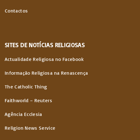
e
Contactos
ú
d
SITES
DE
NOTÍCIAS
RELIGIOSAS
o
s
Actualidade Religiosa no Facebook
Informação Religiosa na Renascença
The Catholic Thing
Faithworld – Reuters
Agência Ecclesia
Religion News Service