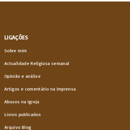
a
i
t
ç
o
p
ã
u
a
LIGAÇÕES
o
s
g
d
Sobre mim
p
o
e
Actualidade Religiosa semanal
s
a
Opinião e análise
c
Artigos e comentário na imprensa
g
o
Abusos na Igreja
e
n
Livros publicados
t
Arquivo Blog