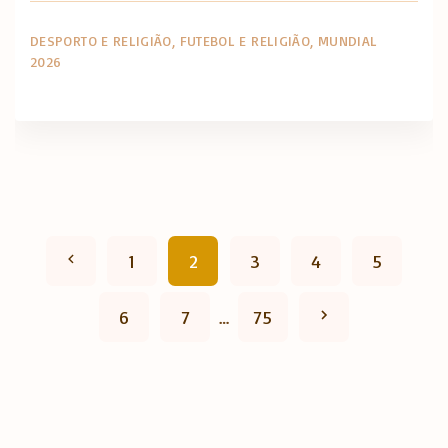
DESPORTO E RELIGIÃO
FUTEBOL E RELIGIÃO
MUNDIAL
2026
P
P
1
2
3
4
5
a
r
N
6
7
…
75
g
e
e
i
v
n
x