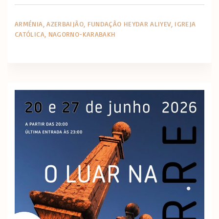
ARMÉNIA
AZERBAIJÃO
FUNDAÇÃO HEYDAR ALIYEV
IGREJA
CATÓLICA
NAGORNO-KARABAKH