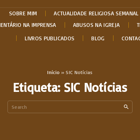
SOBRE MIM
ACTUALIDADE RELIGIOSA SEMANAL
MENTÁRIO NA IMPRENSA
ABUSOS NA IGREJA
T
LIVROS PUBLICADOS
BLOG
CONTA
Início
»
SIC Notícias
Etiqueta:
SIC Notícias
S
e
a
r
c