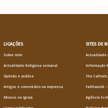
i
n
a
ç
LIGAÇÕES
SITES
DE
N
ã
Sobre mim
Actualidade 
o
Actualidade Religiosa semanal
Informação 
d
Opinião e análise
The Catholic
o
Artigos e comentário na imprensa
Faithworld –
s
Abusos na Igreja
Agência Eccl
c
Livros publicados
Religion Ne