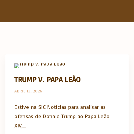
h
f
o
r
:
Artigos e comentário na imprensa
TRUMP V. PAPA LEÃO
ABRIL 13, 2026
Estive na SIC Noticias para analisar as
ofensas de Donald Trump ao Papa Leão
XIV,…