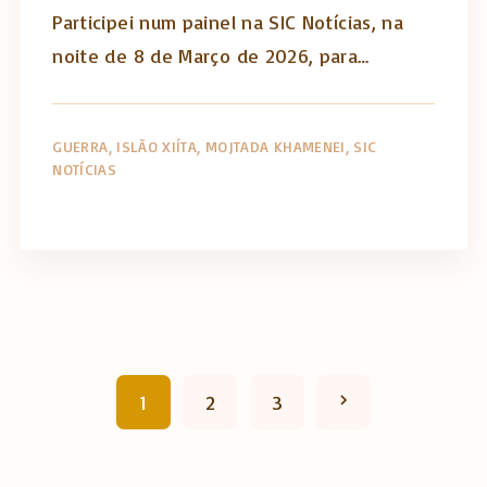
Participei num painel na SIC Notícias, na
noite de 8 de Março de 2026, para…
GUERRA
ISLÃO XIÍTA
MOJTADA KHAMENEI
SIC
NOTÍCIAS
N
1
2
3
e