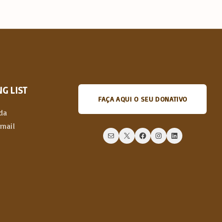
G LIST
FAÇA AQUI O SEU DONATIVO
da
email
Mail
X
Facebook
Instagram
LinkedIn