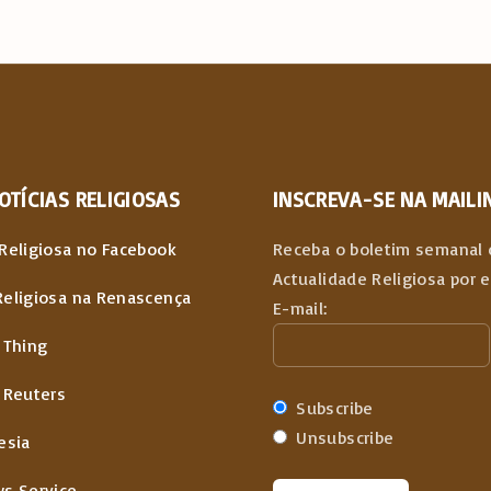
x
t
p
a
OTÍCIAS
RELIGIOSAS
INSCREVA-SE NA MAILIN
g
Religiosa no Facebook
Receba o boletim semanal 
Actualidade Religiosa por 
e
Religiosa na Renascença
E-mail:
 Thing
 Reuters
Subscribe
Unsubscribe
esia
ws Service