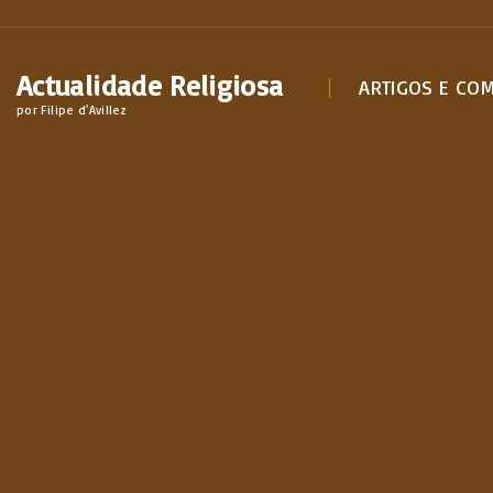
S
k
Actualidade Religiosa
i
ARTIGOS E CO
por Filipe d'Avillez
p
t
o
c
o
n
t
e
n
t