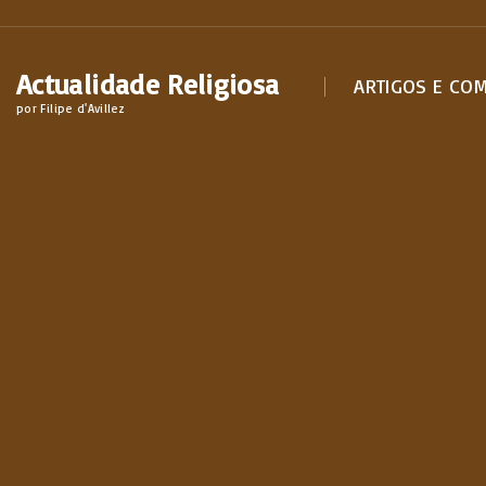
S
k
Actualidade Religiosa
i
ARTIGOS E CO
por Filipe d'Avillez
p
t
o
c
o
n
t
e
n
t