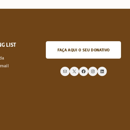
G LIST
FAÇA AQUI O SEU DONATIVO
da
email
Mail
X
Facebook
Instagram
LinkedIn