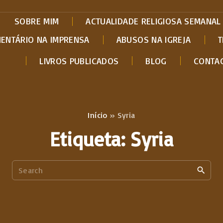
SOBRE MIM
ACTUALIDADE RELIGIOSA SEMANAL
MENTÁRIO NA IMPRENSA
ABUSOS NA IGREJA
T
LIVROS PUBLICADOS
BLOG
CONTA
Início
»
Syria
Etiqueta:
Syria
S
e
a
r
c