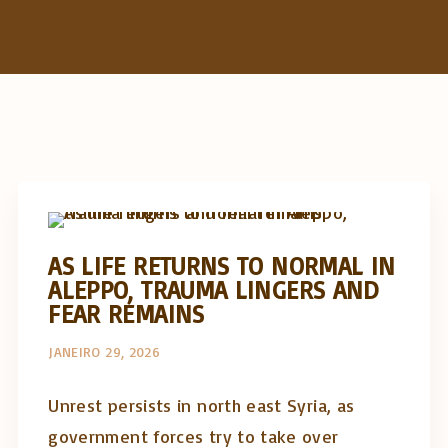
h
f
o
r
:
Artigos e comentário na imprensa
Posts in English
AS LIFE RETURNS TO NORMAL IN
ALEPPO, TRAUMA LINGERS AND
FEAR REMAINS
JANEIRO 29, 2026
Unrest persists in north east Syria, as
government forces try to take over