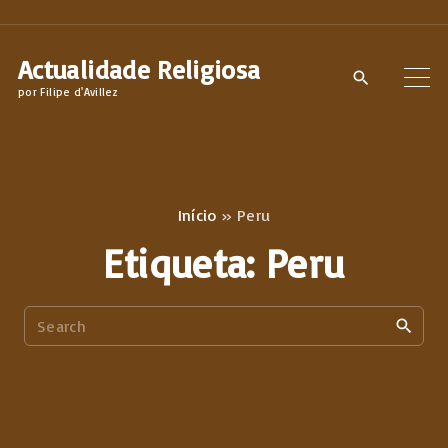
S
k
Actualidade Religiosa
i
por Filipe d'Avillez
p
t
o
c
Início
»
Peru
o
Etiqueta:
Peru
n
t
S
e
e
n
a
t
r
c
h