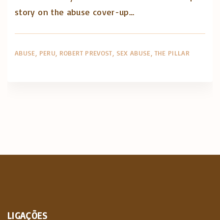
story on the abuse cover-up…
ABUSE
PERU
ROBERT PREVOST
SEX ABUSE
THE PILLAR
LIGAÇÕES