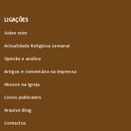
p
ã
a
LIGAÇÕES
o
g
d
Sobre mim
o
e
Actualidade Religiosa semanal
s
Opinião e análise
c
Artigos e comentário na imprensa
o
Abusos na Igreja
n
Livros publicados
t
Arquivo Blog
e
Contactos