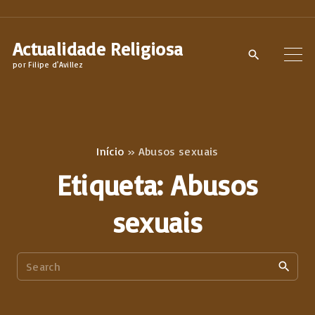
S
k
Actualidade Religiosa
i
por Filipe d'Avillez
p
t
o
c
Início
»
Abusos sexuais
o
Etiqueta:
Abusos
n
t
sexuais
e
n
S
t
e
a
r