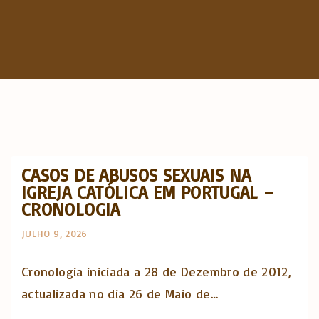
c
h
f
o
r
:
CASOS DE ABUSOS SEXUAIS NA
IGREJA CATÓLICA EM PORTUGAL –
CRONOLOGIA
JULHO 9, 2026
Cronologia iniciada a 28 de Dezembro de 2012,
actualizada no dia 26 de Maio de…