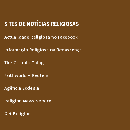
ú
d
SITES
DE
NOTÍCIAS
RELIGIOSAS
o
s
Actualidade Religiosa no Facebook
Informação Religiosa na Renascença
The Catholic Thing
Faithworld – Reuters
Agência Ecclesia
Religion News Service
Get Religion