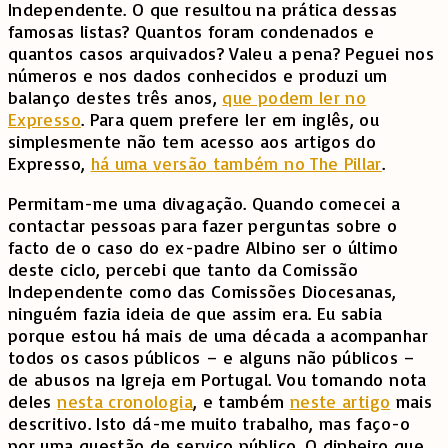
Independente. O que resultou na prática dessas
famosas listas? Quantos foram condenados e
quantos casos arquivados? Valeu a pena? Peguei nos
números e nos dados conhecidos e produzi um
balanço destes três anos,
que podem ler no
Expresso
. Para quem prefere ler em inglês, ou
simplesmente não tem acesso aos artigos do
Expresso,
há uma versão também no The Pillar
.
Permitam-me uma divagação. Quando comecei a
contactar pessoas para fazer perguntas sobre o
facto de o caso do ex-padre Albino ser o último
deste ciclo, percebi que tanto da Comissão
Independente como das Comissões Diocesanas,
ninguém fazia ideia de que assim era. Eu sabia
porque estou há mais de uma década a acompanhar
todos os casos públicos – e alguns não públicos –
de abusos na Igreja em Portugal. Vou tomando nota
deles
nesta cronologia
, e também
neste artigo
mais
descritivo. Isto dá-me muito trabalho, mas faço-o
por uma questão de serviço público. O dinheiro que