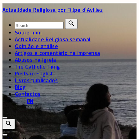
Skip
Actualidade Religiosa
por Filipe d'Avillez
to
content
Search
for:
Search
Sobre mim
Actualidade Religiosa semanal
Opinião e análise
Artigos e comentário na imprensa
Abusos na Igreja
The Catholic Thing
Posts in English
Livros publicados
Blog
Contactos
EN