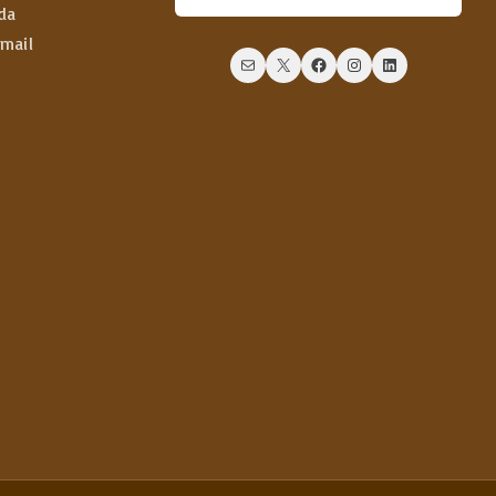
da
email
Mail
X
Facebook
Instagram
LinkedIn