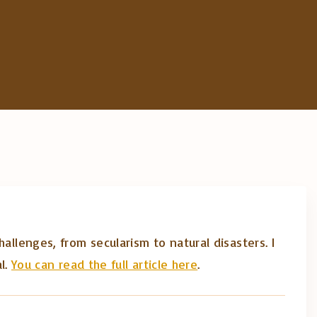
llenges, from secularism to natural disasters. I
al.
You can read the full article here
.