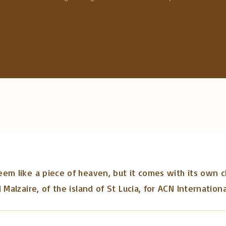
r
c
h
f
o
r
:
em like a piece of heaven, but it comes with its own cha
Malzaire, of the island of St Lucia, for ACN Internation