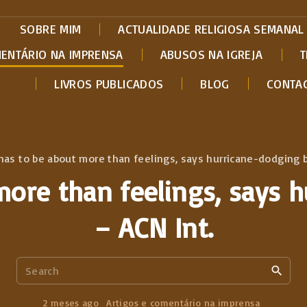
SOBRE MIM
ACTUALIDADE RELIGIOSA SEMANAL
MENTÁRIO NA IMPRENSA
ABUSOS NA IGREJA
T
LIVROS PUBLICADOS
BLOG
CONTA
has to be about more than feelings, says hurricane-dodging b
more than feelings, says 
– ACN Int.
S
e
a
2 meses ago
Artigos e comentário na imprensa