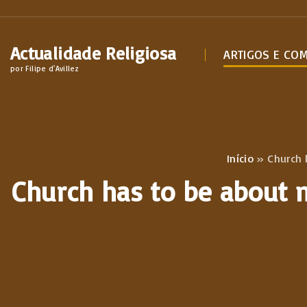
S
k
Actualidade Religiosa
i
ARTIGOS E CO
por Filipe d'Avillez
p
t
o
c
o
Início
»
Church 
n
Church has to be about 
t
e
n
t