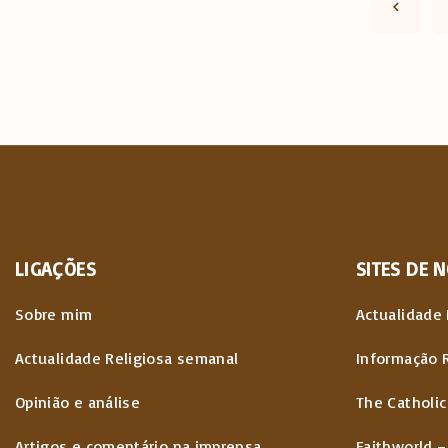
P
P
a
r
g
e
i
v
n
a
i
ç
o
LIGAÇÕES
SITES
DE
N
ã
u
Sobre mim
Actualidade 
o
s
Actualidade Religiosa semanal
Informação 
d
Opinião e análise
The Catholic
p
o
Artigos e comentário na imprensa
Faithworld –