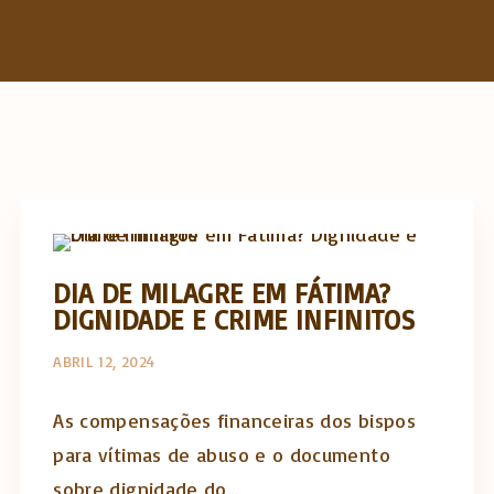
h
f
o
r
:
Actualidade Religiosa semanal
DIA DE MILAGRE EM FÁTIMA?
DIGNIDADE E CRIME INFINITOS
ABRIL 12, 2024
As compensações financeiras dos bispos
para vítimas de abuso e o documento
sobre dignidade do…