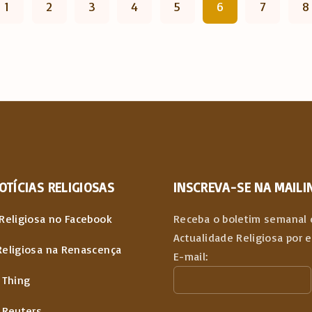
1
2
3
4
5
6
7
8
OTÍCIAS
RELIGIOSAS
INSCREVA-SE NA MAILIN
Religiosa no Facebook
Receba o boletim semanal 
Actualidade Religiosa por 
Religiosa na Renascença
E-mail:
 Thing
 Reuters