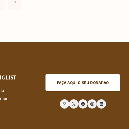
N
e
x
t
p
a
G LIST
FAÇA AQUI O SEU DONATIVO
g
da
email
e
Mail
X
Facebook
Instagram
LinkedIn