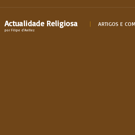
S
k
Actualidade Religiosa
i
ARTIGOS E CO
por Filipe d'Avillez
p
t
o
c
o
n
t
e
n
t