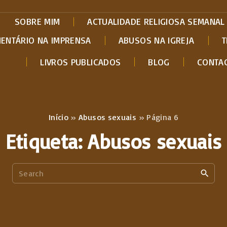
SOBRE MIM
ACTUALIDADE RELIGIOSA SEMANAL
MENTÁRIO NA IMPRENSA
ABUSOS NA IGREJA
T
LIVROS PUBLICADOS
BLOG
CONTA
Início
»
Abusos sexuais
»
Página 6
Etiqueta:
Abusos sexuais
S
e
a
r
c