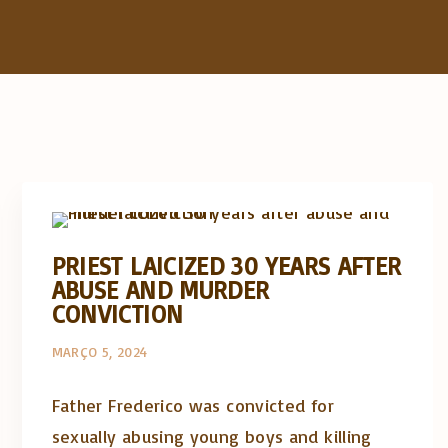
Abusos na Igreja
Artigos e comentário na imprensa
Posts in English
PRIEST LAICIZED 30 YEARS AFTER
ABUSE AND MURDER
CONVICTION
MARÇO 5, 2024
Father Frederico was convicted for
sexually abusing young boys and killing