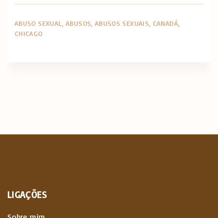
ABUSO SEXUAL
ABUSOS
ABUSOS SEXUAIS
CANADÁ
CHICAGO
LIGAÇÕES
Sobre mim