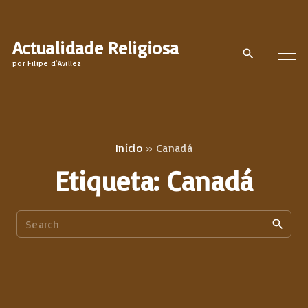
S
k
Actualidade Religiosa
i
por Filipe d'Avillez
p
t
o
c
Início
»
Canadá
o
Etiqueta:
Canadá
n
t
S
e
e
n
a
t
r
c
h