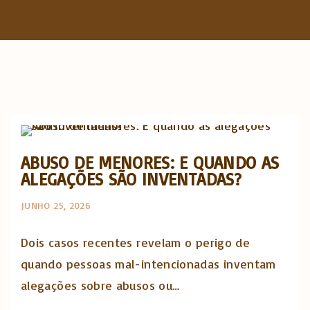
f
o
r
:
Abusos na Igreja
Opinião e análise
ABUSO DE MENORES: E QUANDO AS
ALEGAÇÕES SÃO INVENTADAS?
JUNHO 25, 2026
Dois casos recentes revelam o perigo de
quando pessoas mal-intencionadas inventam
alegações sobre abusos ou…