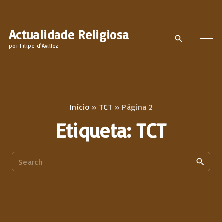
S
k
Actualidade Religiosa
i
por Filipe d'Avillez
p
t
o
c
Início
»
TCT
»
Página 2
o
Etiqueta:
TCT
n
t
S
e
e
n
a
t
r
c
h