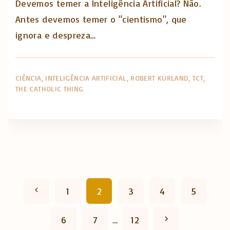
Devemos temer a Inteligência Artificial? Não.
Antes devemos temer o "cientismo", que
ignora e despreza…
CIÊNCIA
INTELIGÊNCIA ARTIFICIAL
ROBERT KURLAND
TCT
THE CATHOLIC THING
P
P
1
2
3
4
5
a
r
N
6
7
…
12