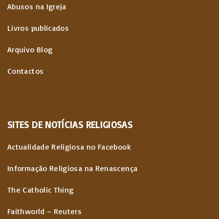
o
Abusos na Igreja
e
n
Livros publicados
t
Arquivo Blog
e
Contactos
ú
d
SITES
DE
NOTÍCIAS
RELIGIOSAS
o
s
Actualidade Religiosa no Facebook
Informação Religiosa na Renascença
The Catholic Thing
Faithworld – Reuters