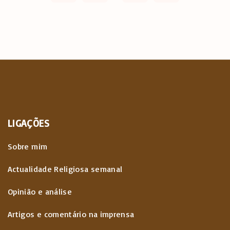
g
e
e
i
v
n
x
a
i
t
ç
o
p
ã
u
a
LIGAÇÕES
o
s
g
d
Sobre mim
p
o
e
Actualidade Religiosa semanal
s
a
Opinião e análise
c
Artigos e comentário na imprensa
g