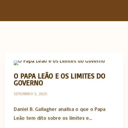
h
f
o
r
:
The Catholic Thing
O PAPA LEÃO E OS LIMITES DO
GOVERNO
SETEMBRO 3, 2025
Daniel B. Gallagher analisa o que o Papa
Leão tem dito sobre os limites e…