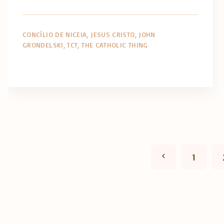
CONCÍLIO DE NICEIA
JESUS CRISTO
JOHN
GRONDELSKI
TCT
THE CATHOLIC THING
P
P
1
a
r
g
e
i