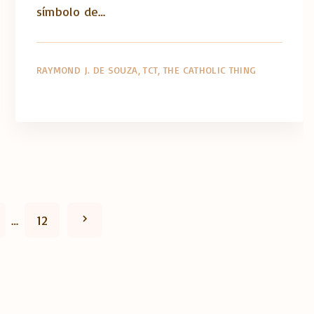
símbolo de…
RAYMOND J. DE SOUZA
TCT
THE CATHOLIC THING
N
…
12
e
x