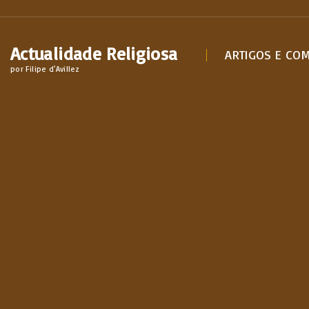
S
k
Actualidade Religiosa
i
ARTIGOS E CO
por Filipe d'Avillez
p
t
o
c
o
n
t
e
n
t