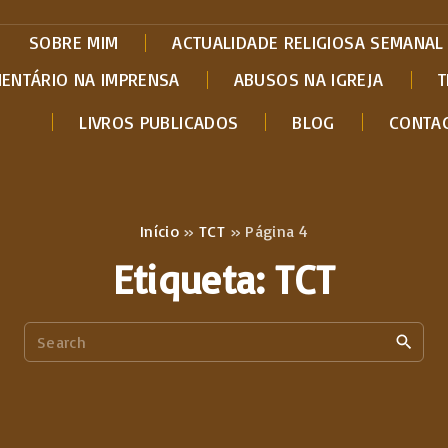
SOBRE MIM
ACTUALIDADE RELIGIOSA SEMANAL
MENTÁRIO NA IMPRENSA
ABUSOS NA IGREJA
T
LIVROS PUBLICADOS
BLOG
CONTA
Início
»
TCT
»
Página 4
Etiqueta:
TCT
S
e
a
r
c