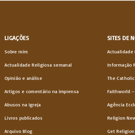
v
n
a
i
ç
o
LIGAÇÕES
SITES
DE
N
ã
u
Sobre mim
Actualidade 
o
s
Actualidade Religiosa semanal
Informação 
d
Opinião e análise
The Catholic
p
o
Artigos e comentário na imprensa
Faithworld –
s
a
Abusos na Igreja
Agência Eccl
c
g
Livros publicados
Religion Ne
o
e
Arquivo Blog
Get Religion
n