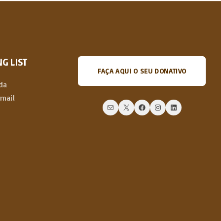
t
p
a
G LIST
FAÇA AQUI O SEU DONATIVO
g
da
email
e
Mail
X
Facebook
Instagram
LinkedIn