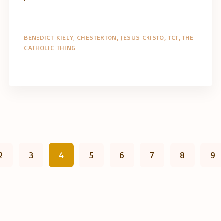
BENEDICT KIELY
CHESTERTON
JESUS CRISTO
TCT
THE
CATHOLIC THING
2
3
4
5
6
7
8
9