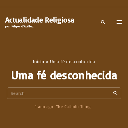
S
k
Actualidade Religiosa
i
por Filipe d'Avillez
p
t
o
c
Início
»
Uma fé desconhecida
o
Uma fé desconhecida
n
t
S
e
e
n
a
1 ano ago
The Catholic Thing
t
r
c
h