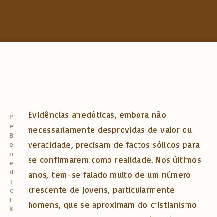
f
o
r
:
Evidências anedóticas, embora não
P
e
necessariamente desprovidas de valor ou
B
veracidade, precisam de factos sólidos para
e
n
se confirmarem como realidade. Nos últimos
e
d
anos, tem-se falado muito de um número
i
crescente de jovens, particularmente
c
t
homens, que se aproximam do cristianismo
K