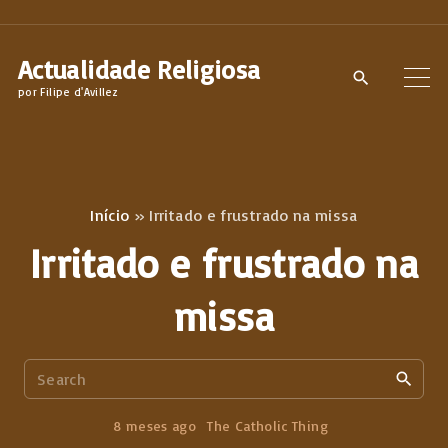
S
k
Actualidade Religiosa
i
por Filipe d'Avillez
p
t
o
c
Início
»
Irritado e frustrado na missa
o
Irritado e frustrado na
n
t
missa
e
n
S
t
e
a
8 meses ago
The Catholic Thing
r