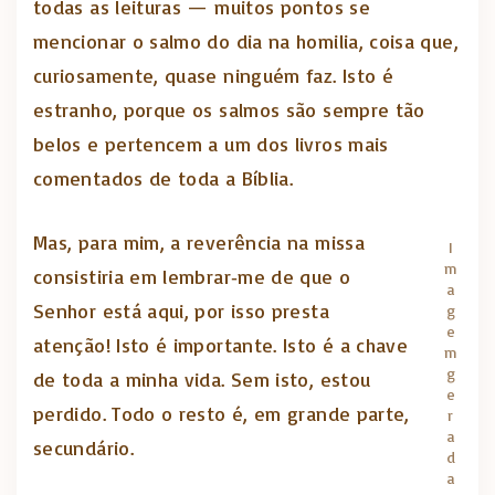
todas as leituras — muitos pontos se
mencionar o salmo do dia na homilia, coisa que,
curiosamente, quase ninguém faz. Isto é
estranho, porque os salmos são sempre tão
belos e pertencem a um dos livros mais
comentados de toda a Bíblia.
Mas, para mim, a reverência na missa
I
m
consistiria em lembrar‑me de que o
a
Senhor está aqui, por isso presta
g
e
atenção! Isto é importante. Isto é a chave
m
g
de toda a minha vida. Sem isto, estou
e
perdido. Todo o resto é, em grande parte,
r
a
secundário.
d
a