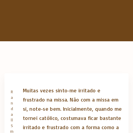
c
h
f
o
r
:
Muitas vezes sinto‑me irritado e
R
a
frustrado na missa. Não com a missa em
n
si, note‑se bem. Inicialmente, quando me
d
a
tornei católico, costumava ficar bastante
ll
S
irritado e frustrado com a forma como a
m