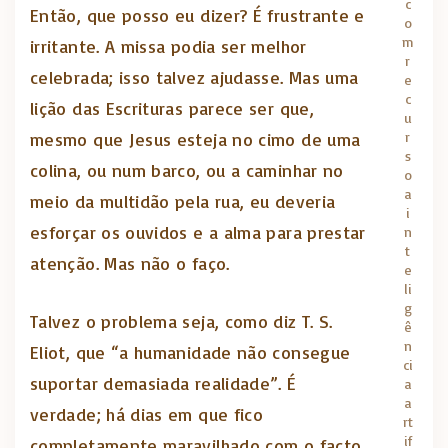
c
Então, que posso eu dizer? É frustrante e
o
m
irritante. A missa podia ser melhor
r
celebrada; isso talvez ajudasse. Mas uma
e
c
lição das Escrituras parece ser que,
u
r
mesmo que Jesus esteja no cimo de uma
s
colina, ou num barco, ou a caminhar no
o
a
meio da multidão pela rua, eu deveria
i
esforçar os ouvidos e a alma para prestar
n
t
atenção. Mas não o faço.
e
li
g
Talvez o problema seja, como diz T. S.
ê
n
Eliot, que “a humanidade não consegue
ci
suportar demasiada realidade”. É
a
a
verdade; há dias em que fico
rt
if
completamente maravilhado com o facto