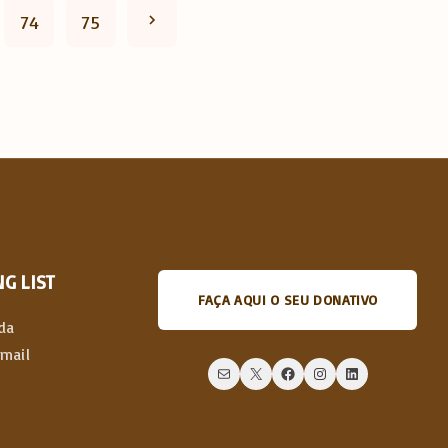
N
74
75
e
x
t
p
a
G LIST
FAÇA AQUI O SEU DONATIVO
g
da
email
e
Mail
X
Facebook
Instagram
LinkedIn