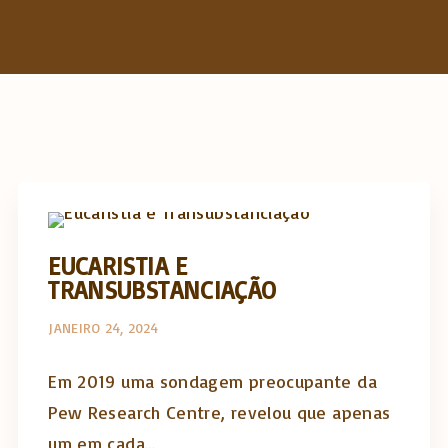
h
f
o
r
:
The Catholic Thing
EUCARISTIA E
TRANSUBSTANCIAÇÃO
JANEIRO 24, 2024
Em 2019 uma sondagem preocupante da
Pew Research Centre, revelou que apenas
um em cada…