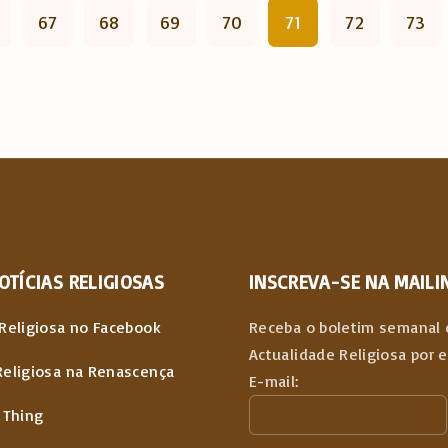
67
68
69
70
71
72
73
OTÍCIAS
RELIGIOSAS
INSCREVA-SE NA MAILIN
Religiosa no Facebook
Receba o boletim semanal 
Actualidade Religiosa por 
Religiosa na Renascença
E-mail:
 Thing