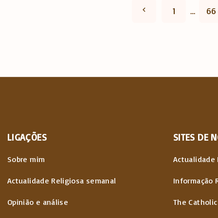
P
P
1
…
66
a
r
g
e
i
v
n
a
i
ç
o
LIGAÇÕES
SITES
DE
N
ã
u
Sobre mim
Actualidade 
o
s
Actualidade Religiosa semanal
Informação 
d
Opinião e análise
The Catholic
p
o