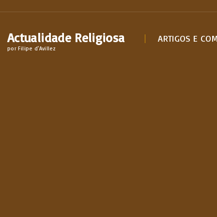
S
k
Actualidade Religiosa
i
ARTIGOS E CO
por Filipe d'Avillez
p
t
o
c
o
n
t
e
n
t