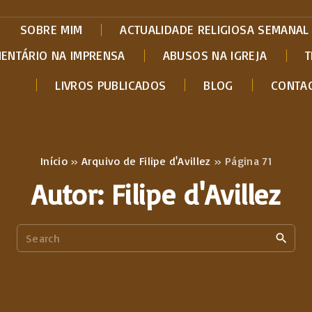
SOBRE MIM
ACTUALIDADE RELIGIOSA SEMANAL
MENTÁRIO NA IMPRENSA
ABUSOS NA IGREJA
T
LIVROS PUBLICADOS
BLOG
CONTA
Início
»
Arquivo de Filipe d'Avillez
»
Página 71
Autor:
Filipe d'Avillez
S
e
a
r
c