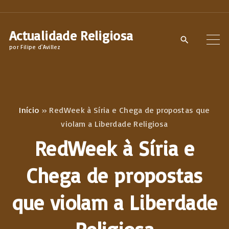
S
k
Actualidade Religiosa
i
por Filipe d'Avillez
p
t
o
c
Início
»
RedWeek à Síria e Chega de propostas que
o
violam a Liberdade Religiosa
n
RedWeek à Síria e
t
e
Chega de propostas
n
que violam a Liberdade
t