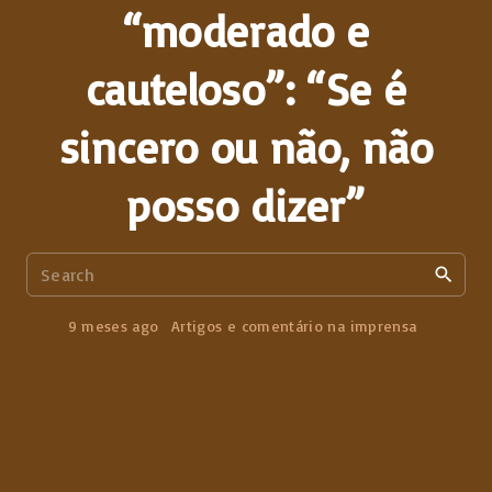
“moderado e
cauteloso”: “Se é
sincero ou não, não
posso dizer”
S
e
a
9 meses ago
Artigos e comentário na imprensa
r
c
h
f
o
r