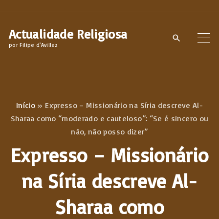
S
k
Actualidade Religiosa
i
por Filipe d'Avillez
p
t
o
c
Início
»
Expresso – Missionário na Síria descreve Al-
o
Sharaa como “moderado e cauteloso”: “Se é sincero ou
n
não, não posso dizer”
t
Expresso – Missionário
e
n
na Síria descreve Al-
t
Sharaa como