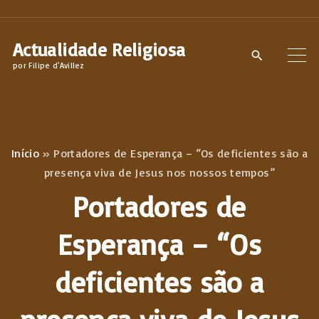
S
k
Actualidade Religiosa
i
por Filipe d'Avillez
p
t
o
c
Início
»
Portadores de Esperança – “Os deficientes são a
o
presença viva de Jesus nos nossos tempos”
n
Portadores de
t
e
Esperança – “Os
n
deficientes são a
t