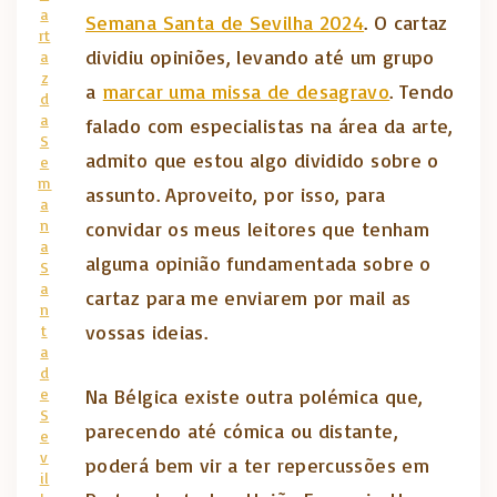
a
Semana Santa de Sevilha 2024
. O cartaz
rt
dividiu opiniões, levando até um grupo
a
z
a
marcar uma missa de desagravo
. Tendo
d
a
falado com especialistas na área da arte,
S
admito que estou algo dividido sobre o
e
m
assunto. Aproveito, por isso, para
a
n
convidar os meus leitores que tenham
a
alguma opinião fundamentada sobre o
S
a
cartaz para me enviarem por mail as
n
vossas ideias.
t
a
d
e
Na Bélgica existe outra polémica que,
S
parecendo até cómica ou distante,
e
v
poderá bem vir a ter repercussões em
il