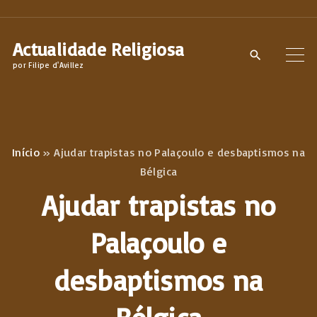
S
k
Actualidade Religiosa
i
por Filipe d'Avillez
p
t
o
c
Início
»
Ajudar trapistas no Palaçoulo e desbaptismos na
o
Bélgica
n
Ajudar trapistas no
t
e
Palaçoulo e
n
desbaptismos na
t