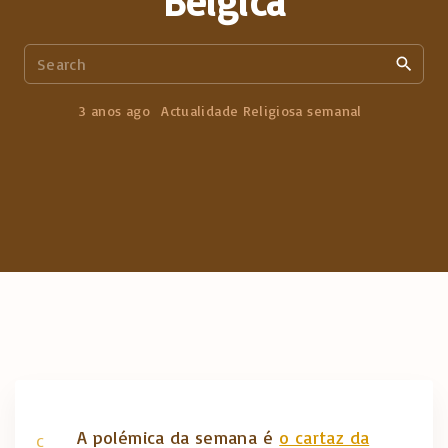
Bélgica
S
e
a
3 anos ago
Actualidade Religiosa semanal
r
c
h
f
o
r
:
A polémica da semana é
o cartaz da
C