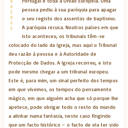
Portugal e toda a União Europeia. Uma
h
a
pessoa pediu à sua paróquia para apagar
2
0
o seu registo dos assentos de baptismo.
2
A paróquia recusa. Noutros países em que
4
isto aconteceu, os tribunais têm-se
colocado do lado da Igreja, mas aqui o Tribunal
deu razão à pessoa e à Autoridade de
Protecção de Dados. A Igreja recorreu, e isto
pode mesmo chegar a um tribunal europeu.
Este é, para mim, um sinal perfeito dos tempos
em que vivemos, os tempos do pensamento
mágico, em que alguém acha que só porque lhe
apetece, pode obrigar todo o resto do mundo
a alinhar numa fantasia, neste caso fingindo
que um facto histórico – o facto de ela ter sido