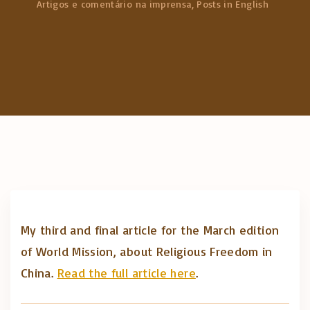
Artigos e comentário na imprensa
Posts in English
c
h
f
o
r
:
My third and final article for the March edition
of World Mission, about Religious Freedom in
China.
Read the full article here
.