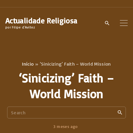
S
k
Actualidade Religiosa
i
por Filipe d'Avillez
p
t
o
c
Início
»
‘Sinicizing’ Faith – World Mission
o
‘Sinicizing’ Faith –
n
t
World Mission
e
n
S
t
e
a
3 meses ago
r