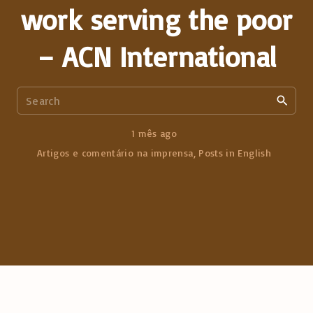
work serving the poor
– ACN International
S
e
a
1 mês ago
r
Artigos e comentário na imprensa
Posts in English
c
h
f
o
r
: