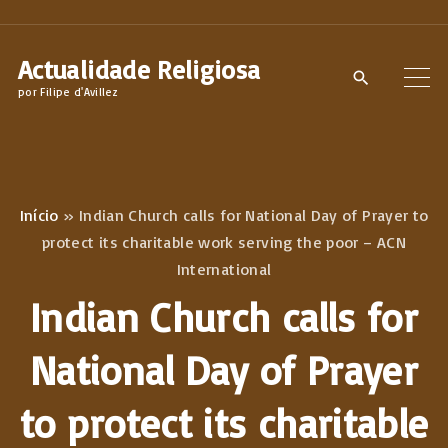
S
k
Actualidade Religiosa
i
por Filipe d'Avillez
p
t
o
c
Início
»
Indian Church calls for National Day of Prayer to
o
protect its charitable work serving the poor – ACN
n
International
t
Indian Church calls for
e
n
National Day of Prayer
t
to protect its charitable