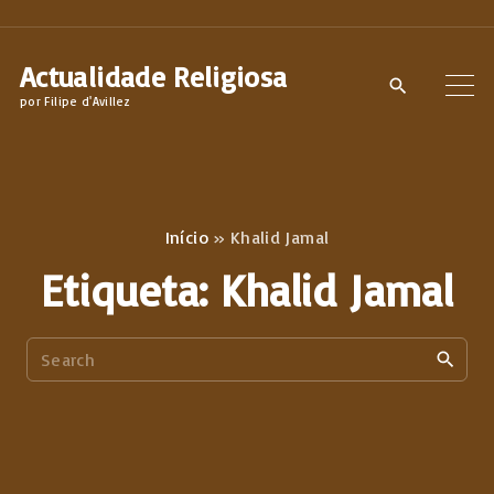
S
k
Actualidade Religiosa
i
por Filipe d'Avillez
p
t
o
c
Início
»
Khalid Jamal
o
Etiqueta:
Khalid Jamal
n
t
S
e
e
n
a
t
r
c
h