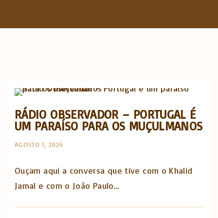
f
o
r
:
Artigos e comentário na imprensa
RÁDIO OBSERVADOR – PORTUGAL É
UM PARAÍSO PARA OS MUÇULMANOS
AGOSTO 1, 2024
Ouçam aqui a conversa que tive com o Khalid
Jamal e com o João Paulo…