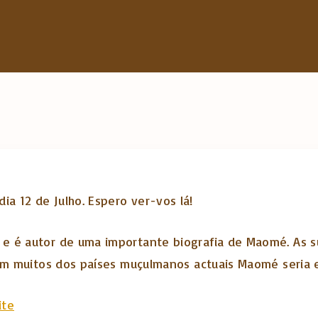
h
f
o
r
:
ia 12 de Julho. Espero ver-vos lá!
 e é autor de uma importante biografia de Maomé. As 
 em muitos dos países muçulmanos actuais Maomé seria 
ite