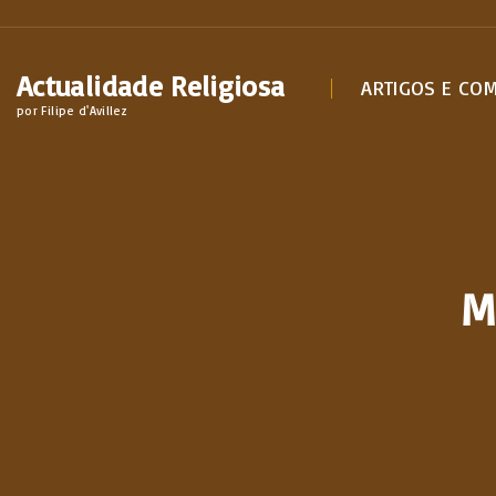
S
k
Actualidade Religiosa
i
ARTIGOS E CO
por Filipe d'Avillez
p
t
o
c
o
n
M
t
e
n
t