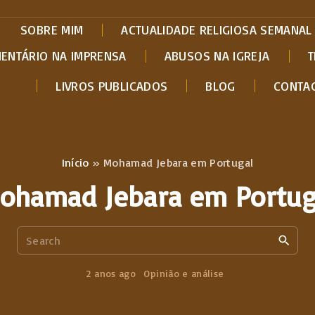
SOBRE MIM
ACTUALIDADE RELIGIOSA SEMANAL
MENTÁRIO NA IMPRENSA
ABUSOS NA IGREJA
T
LIVROS PUBLICADOS
BLOG
CONTA
Início
»
Mohamad Jebara em Portugal
ohamad Jebara em Portug
S
e
a
2 anos ago
Opinião e análise
r
c