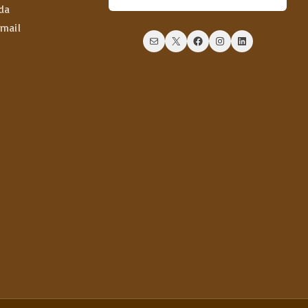
da
email
Mail
X
Facebook
Instagram
LinkedIn