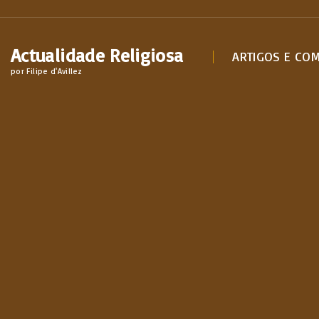
S
k
Actualidade Religiosa
i
ARTIGOS E CO
por Filipe d'Avillez
p
t
o
c
o
n
t
e
n
t