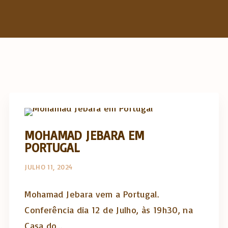
h
f
o
r
:
Opinião e análise
MOHAMAD JEBARA EM
PORTUGAL
JULHO 11, 2024
Mohamad Jebara vem a Portugal.
Conferência dia 12 de Julho, às 19h30, na
Casa do…