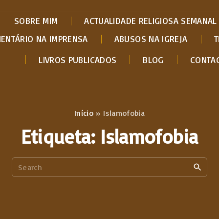
SOBRE MIM
ACTUALIDADE RELIGIOSA SEMANAL
MENTÁRIO NA IMPRENSA
ABUSOS NA IGREJA
T
LIVROS PUBLICADOS
BLOG
CONTA
Início
»
Islamofobia
Etiqueta:
Islamofobia
S
e
a
r
c