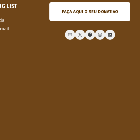
G LIST
FAÇA AQUI O SEU DONATIVO
da
email
Mail
X
Facebook
Instagram
LinkedIn