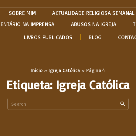
SOBRE MIM
ACTUALIDADE RELIGIOSA SEMANAL
MENTÁRIO NA IMPRENSA
ABUSOS NA IGREJA
T
LIVROS PUBLICADOS
BLOG
CONTA
Início
»
Igreja Católica
»
Página 4
Etiqueta:
Igreja Católica
S
e
a
r
c