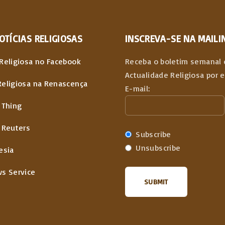
i
o
OTÍCIAS
RELIGIOSAS
INSCREVA-SE NA MAILIN
u
Religiosa no Facebook
Receba o boletim semanal 
Actualidade Religiosa por 
s
Religiosa na Renascença
E-mail:
 Thing
p
 Reuters
a
Subscribe
Unsubscribe
esia
g
ws Service
e