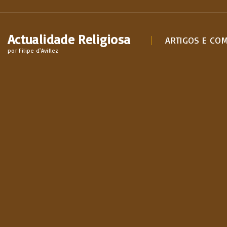
S
k
Actualidade Religiosa
i
ARTIGOS E CO
por Filipe d'Avillez
p
t
o
c
o
n
t
e
n
t