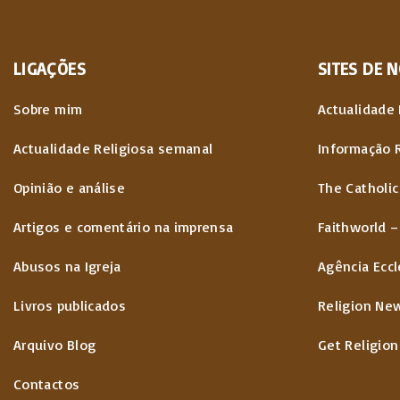
a
ç
LIGAÇÕES
SITES
DE
N
ã
Sobre mim
Actualidade 
o
Actualidade Religiosa semanal
Informação 
d
Opinião e análise
The Catholic
o
Artigos e comentário na imprensa
Faithworld –
s
Abusos na Igreja
Agência Eccl
c
Livros publicados
Religion Ne
o
Arquivo Blog
Get Religion
n
t
Contactos