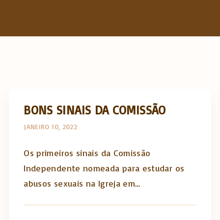
h
f
o
r
:
BONS SINAIS DA COMISSÃO
JANEIRO 10, 2022
Os primeiros sinais da Comissão
Independente nomeada para estudar os
abusos sexuais na Igreja em…