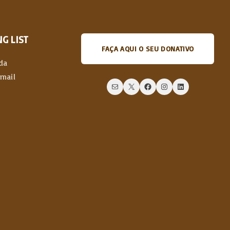
G LIST
FAÇA AQUI O SEU DONATIVO
da
email
Mail
X
Facebook
Instagram
LinkedIn