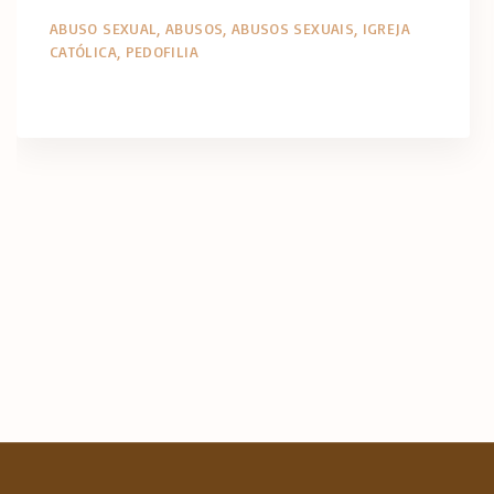
ABUSO SEXUAL
ABUSOS
ABUSOS SEXUAIS
IGREJA
CATÓLICA
PEDOFILIA
P
a
g
i
n