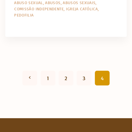
ABUSO SEXUAL
ABUSOS
ABUSOS SEXUAIS
COMISSÃO INDEPENDENTE
IGREJA CATÓLICA
PEDOFILIA
P
1
2
3
4
r
e
v