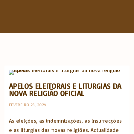
c
h
f
o
r
:
Actualidade Religiosa semanal
APELOS ELEITORAIS E LITURGIAS DA
NOVA RELIGIÃO OFICIAL
FEVEREIRO 23, 2024
As eleições, as indemnizações, as insurrecções
e as liturgias das novas religiões. Actualidade