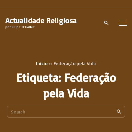
S
k
Actualidade Religiosa
i
por Filipe d'Avillez
p
t
o
c
Início
»
Federação pela Vida
o
Etiqueta:
Federação
n
t
pela Vida
e
n
S
t
e
a
r