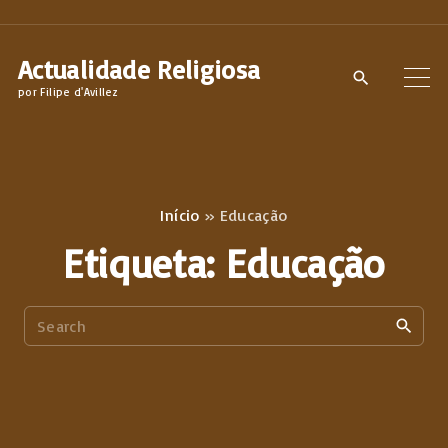
S
k
Actualidade Religiosa
i
por Filipe d'Avillez
p
t
o
c
Início
»
Educação
o
Etiqueta:
Educação
n
t
S
e
e
n
a
t
r
c
h