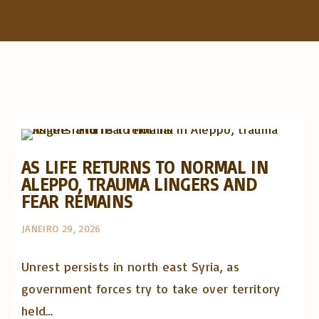
f
o
r
:
Artigos e comentário na imprensa
Posts in English
AS LIFE RETURNS TO NORMAL IN
ALEPPO, TRAUMA LINGERS AND
FEAR REMAINS
JANEIRO 29, 2026
Unrest persists in north east Syria, as
government forces try to take over territory
held…