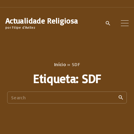
S
k
Actualidade Religiosa
i
por Filipe d'Avillez
p
t
o
c
Início
»
SDF
o
Etiqueta:
SDF
n
t
S
e
e
n
a
t
r
c
h