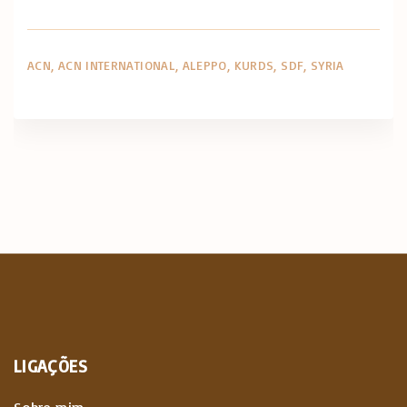
ACN
ACN INTERNATIONAL
ALEPPO
KURDS
SDF
SYRIA
LIGAÇÕES
Sobre mim