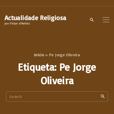
S
k
Actualidade Religiosa
i
por Filipe d'Avillez
p
t
o
c
Início
»
Pe Jorge Oliveira
o
Etiqueta:
Pe Jorge
n
t
Oliveira
e
n
S
t
e
a
r