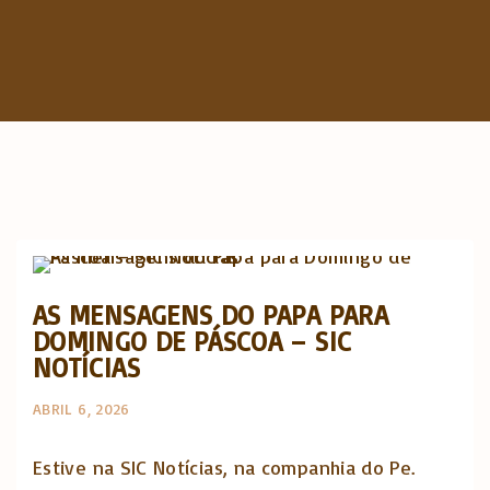
c
h
f
o
r
:
Artigos e comentário na imprensa
AS MENSAGENS DO PAPA PARA
DOMINGO DE PÁSCOA – SIC
NOTÍCIAS
ABRIL 6, 2026
Estive na SIC Notícias, na companhia do Pe.