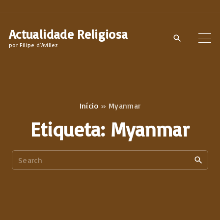
S
k
Actualidade Religiosa
i
por Filipe d'Avillez
p
t
o
c
Início
»
Myanmar
o
Etiqueta:
Myanmar
n
t
S
e
e
n
a
t
r
c
h