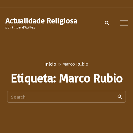
S
k
Actualidade Religiosa
i
por Filipe d'Avillez
p
t
o
c
Início
»
Marco Rubio
o
Etiqueta:
Marco Rubio
n
t
S
e
e
n
a
t
r
c
h