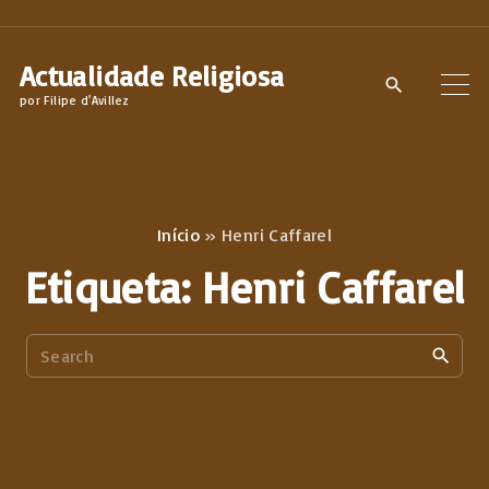
S
k
Actualidade Religiosa
i
por Filipe d'Avillez
p
t
o
c
Início
»
Henri Caffarel
o
Etiqueta:
Henri Caffarel
n
t
S
e
e
n
a
t
r
c
h