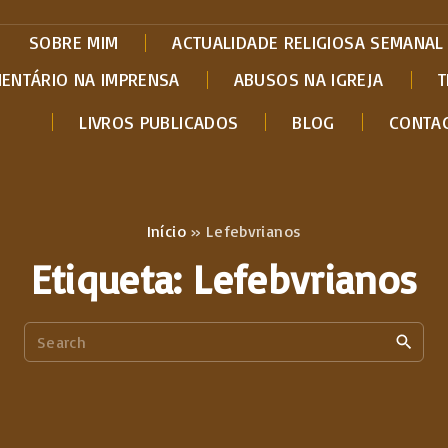
SOBRE MIM
ACTUALIDADE RELIGIOSA SEMANAL
MENTÁRIO NA IMPRENSA
ABUSOS NA IGREJA
T
LIVROS PUBLICADOS
BLOG
CONTA
Início
»
Lefebvrianos
Etiqueta:
Lefebvrianos
S
e
a
r
c