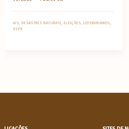
AIS
DESASTRES NATURAIS
ELEIÇÕES
LEFEBVRIANOS
SSPX
LIGAÇÕES
SITES
DE
N