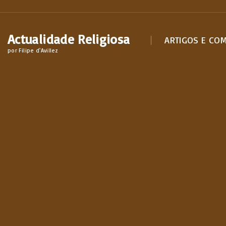
S
k
Actualidade Religiosa
i
ARTIGOS E CO
por Filipe d'Avillez
p
t
o
c
o
n
t
e
n
t