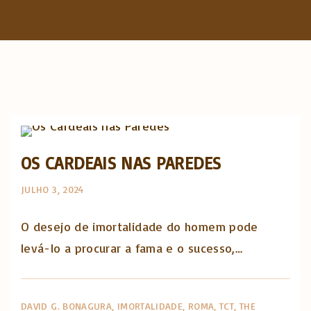
f
o
r
:
The Catholic Thing
OS CARDEAIS NAS PAREDES
JULHO 3, 2024
O desejo de imortalidade do homem pode
levá-lo a procurar a fama e o sucesso,…
DAVID G. BONAGURA
IMORTALIDADE
ROMA
TCT
THE