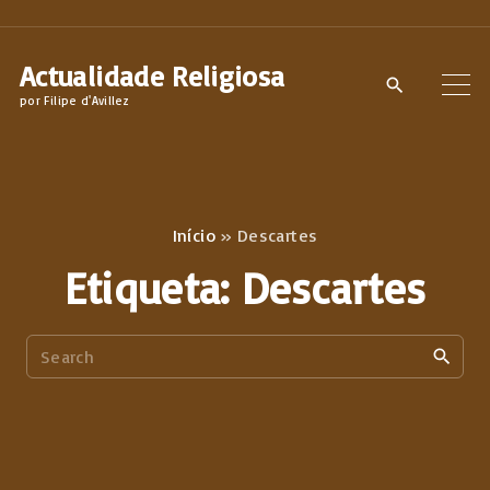
S
k
Actualidade Religiosa
i
por Filipe d'Avillez
p
t
o
c
Início
»
Descartes
o
Etiqueta:
Descartes
n
t
S
e
e
n
a
t
r
c
h