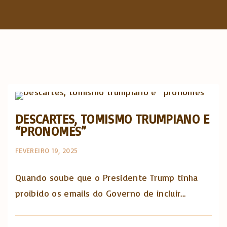
f
o
r
:
The Catholic Thing
DESCARTES, TOMISMO TRUMPIANO E
“PRONOMES”
FEVEREIRO 19, 2025
Quando soube que o Presidente Trump tinha
proibido os emails do Governo de incluir...