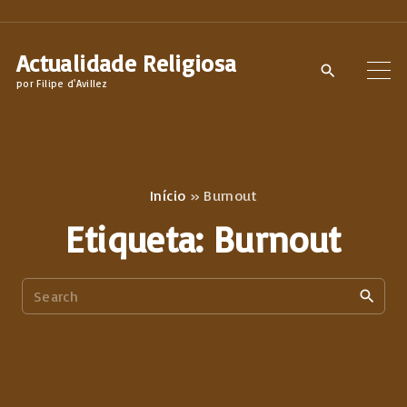
S
k
Actualidade Religiosa
i
por Filipe d'Avillez
p
t
o
c
Início
»
Burnout
o
Etiqueta:
Burnout
n
t
S
e
e
n
a
t
r
c
h