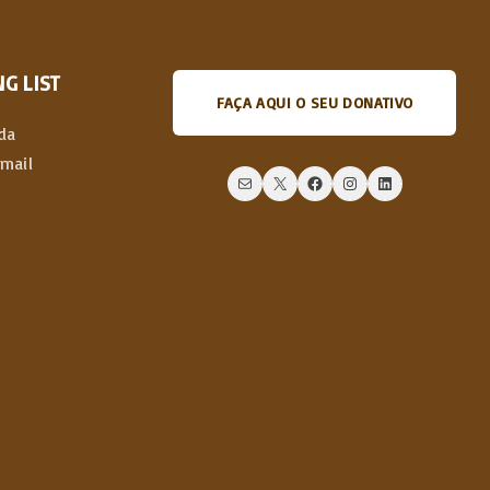
G LIST
FAÇA AQUI O SEU DONATIVO
da
email
Mail
X
Facebook
Instagram
LinkedIn