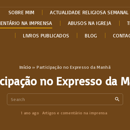
SOBRE MIM
ACTUALIDADE RELIGIOSA SEMANAL
MENTÁRIO NA IMPRENSA
ABUSOS NA IGREJA
T
LIVROS PUBLICADOS
BLOG
CONTA
Início
»
Participação no Expresso da Manhã
icipação no Expresso da 
S
e
a
1 ano ago
Artigos e comentário na imprensa
r
c