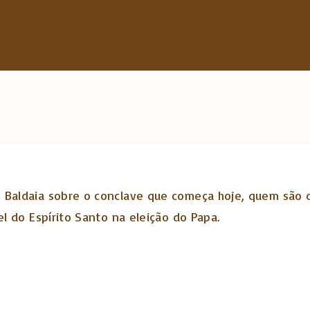
h
f
o
r
:
o Baldaia sobre o conclave que começa hoje, quem são 
el do Espírito Santo na eleição do Papa.