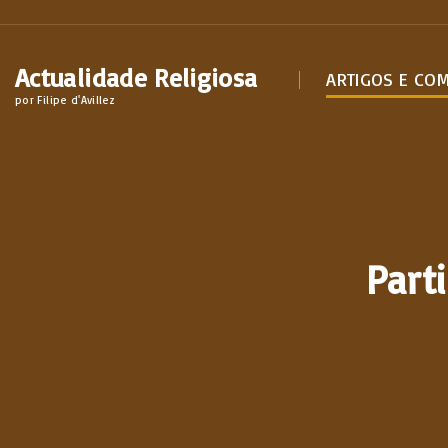
S
k
Actualidade Religiosa
i
ARTIGOS E CO
por Filipe d'Avillez
p
t
o
c
o
n
Part
t
e
n
t