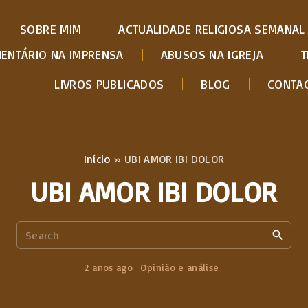
SOBRE MIM
ACTUALIDADE RELIGIOSA SEMANAL
MENTÁRIO NA IMPRENSA
ABUSOS NA IGREJA
T
LIVROS PUBLICADOS
BLOG
CONTA
Início
»
UBI AMOR IBI DOLOR
UBI AMOR IBI DOLOR
S
e
a
2 anos ago
Opinião e análise
r
c