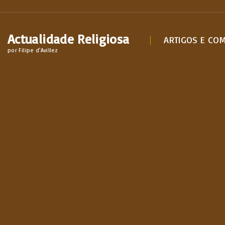
S
k
Actualidade Religiosa
i
ARTIGOS E CO
por Filipe d'Avillez
p
t
o
c
o
n
t
e
n
t