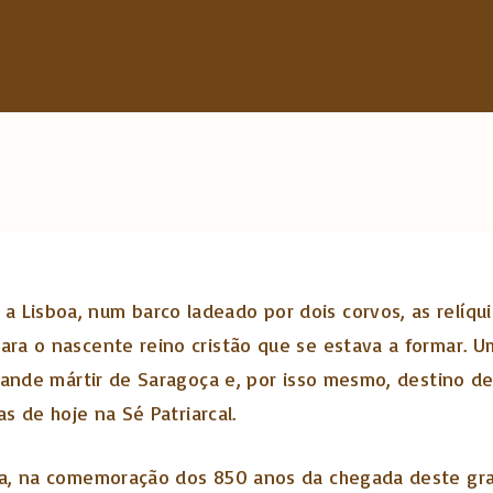
h
f
o
r
:
 Lisboa, num barco ladeado por dois corvos, as relíqui
ra o nascente reino cristão que se estava a formar. U
rande mártir de Saragoça e, por isso mesmo, destino d
s de hoje na Sé Patriarcal.
a, na comemoração dos 850 anos da chegada deste gran