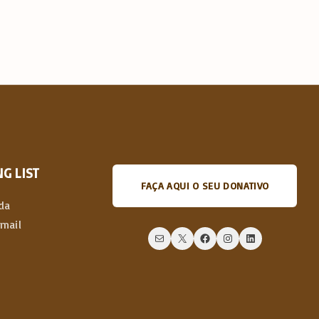
G LIST
FAÇA AQUI O SEU DONATIVO
da
email
Mail
X
Facebook
Instagram
LinkedIn