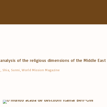
h
f
o
r
:
nalysis of the religious dimensions of the Middle East 
t
Shia
Sunni
World Mission Magazine