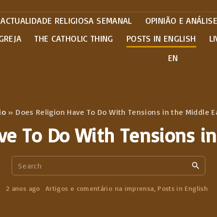
ACTUALIDADE RELIGIOSA SEMANAL
OPINIÃO E ANÁLIS
GREJA
THE CATHOLIC THING
POSTS IN ENGLISH
L
EN
io
»
Does Religion Have To Do With Tensions in the Middle E
ve To Do With Tensions in
S
e
a
2 anos ago
Artigos e comentário na imprensa
Posts in English
r
c