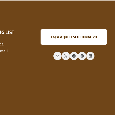
G LIST
FAÇA AQUI O SEU DONATIVO
da
email
Mail
X
Facebook
Instagram
LinkedIn