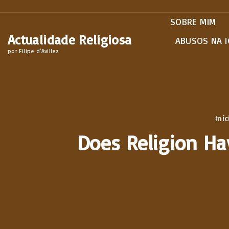
S
SOBRE MIM
k
Actualidade Religiosa
i
ABUSOS NA I
por Filipe d'Avillez
p
t
o
c
o
Iníc
n
Does Religion Ha
t
e
n
t