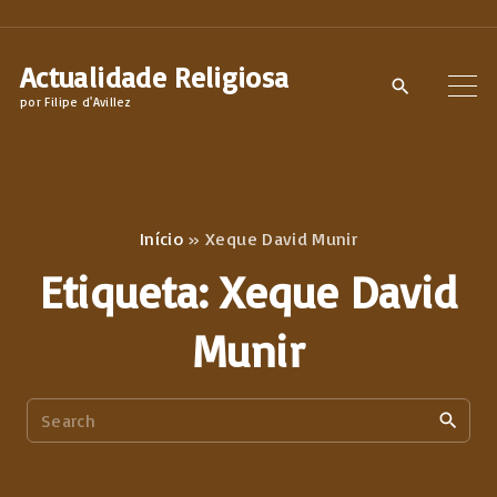
S
k
Actualidade Religiosa
i
por Filipe d'Avillez
p
t
o
c
Início
»
Xeque David Munir
o
Etiqueta:
Xeque David
n
t
Munir
e
n
S
t
e
a
r