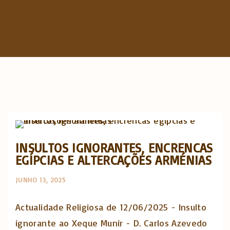
c
h
f
o
r
:
Actualidade Religiosa semanal
INSULTOS IGNORANTES, ENCRENCAS
EGÍPCIAS E ALTERCAÇÕES ARMÉNIAS
JUNHO 13, 2025
Actualidade Religiosa de 12/06/2025 - Insulto
ignorante ao Xeque Munir - D. Carlos Azevedo