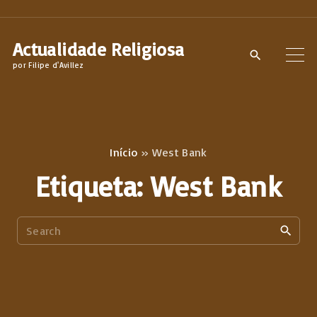
S
k
Actualidade Religiosa
i
por Filipe d'Avillez
p
t
o
c
Início
»
West Bank
o
Etiqueta:
West Bank
n
t
S
e
e
n
a
t
r
c
h