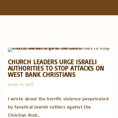
f
o
r
:
Artigos e comentário na imprensa
Posts in English
CHURCH LEADERS URGE ISRAELI
AUTHORITIES TO STOP ATTACKS ON
WEST BANK CHRISTIANS
JULHO 14, 2025
I wrote about the horrific violence perpetrated
by fanatical Jewish setllers against the
Christian Arab…