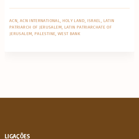
ACN
ACN INTERNATIONAL
HOLY LAND
ISRAEL
LATIN
PATRIARCH OF JERUSALEM
LATIN PATRIARCHATE OF
JERUSALEM
PALESTINE
WEST BANK
LIGAÇÕES