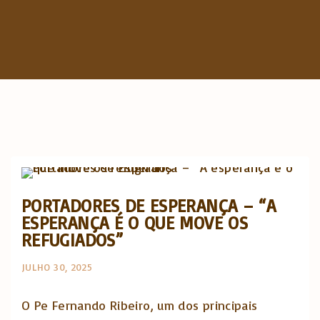
c
h
f
o
r
:
Opinião e análise
PORTADORES DE ESPERANÇA – “A
ESPERANÇA É O QUE MOVE OS
REFUGIADOS”
JULHO 30, 2025
O Pe Fernando Ribeiro, um dos principais