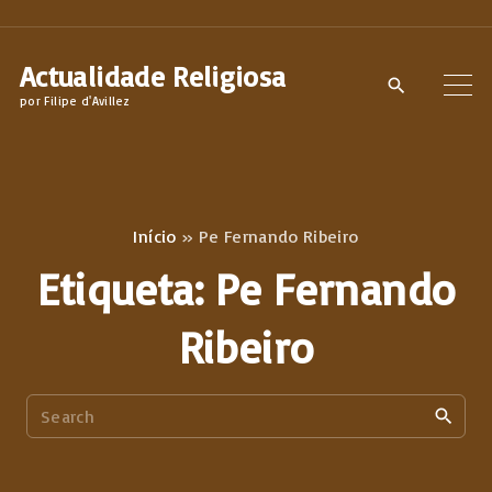
S
k
Actualidade Religiosa
i
por Filipe d'Avillez
p
t
o
c
Início
»
Pe Fernando Ribeiro
o
Etiqueta:
Pe Fernando
n
t
Ribeiro
e
n
S
t
e
a
r