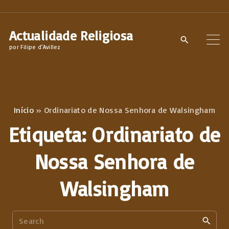
S
k
Actualidade Religiosa
i
por Filipe d'Avillez
p
t
o
c
Início
»
Ordinariato de Nossa Senhora de Walsingham
o
Etiqueta:
Ordinariato de
n
t
Nossa Senhora de
e
n
Walsingham
t
S