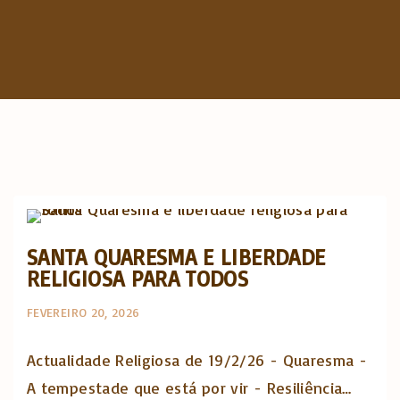
c
h
f
o
r
:
Actualidade Religiosa semanal
SANTA QUARESMA E LIBERDADE
RELIGIOSA PARA TODOS
FEVEREIRO 20, 2026
Actualidade Religiosa de 19/2/26 - Quaresma -
A tempestade que está por vir - Resiliência…