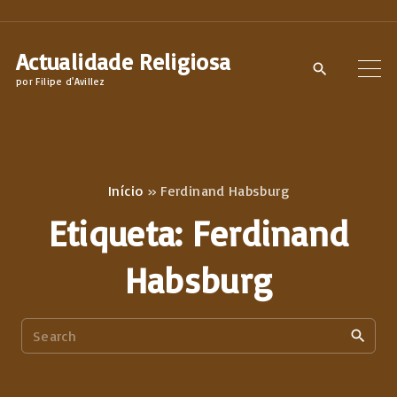
S
k
Actualidade Religiosa
i
por Filipe d'Avillez
p
t
o
c
Início
»
Ferdinand Habsburg
o
Etiqueta:
Ferdinand
n
t
Habsburg
e
n
S
t
e
a
r