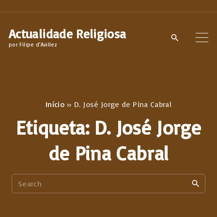
S
k
Actualidade Religiosa
i
por Filipe d'Avillez
p
t
o
c
Início
»
D. José Jorge de Pina Cabral
o
Etiqueta:
D. José Jorge
n
t
de Pina Cabral
e
n
S
t
e
a
r