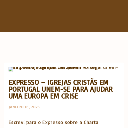
c
h
f
o
r
:
Artigos e comentário na imprensa
EXPRESSO – IGREJAS CRISTÃS EM
PORTUGAL UNEM-SE PARA AJUDAR
UMA EUROPA EM CRISE
JANEIRO 16, 2026
Escrevi para o Expresso sobre a Charta