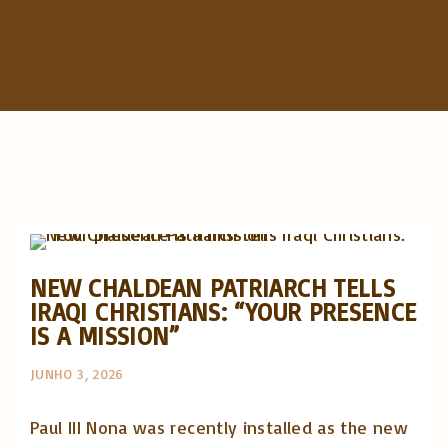
c
h
f
o
r
:
Artigos e comentário na imprensa
Posts in English
NEW CHALDEAN PATRIARCH TELLS
IRAQI CHRISTIANS: “YOUR PRESENCE
IS A MISSION”
JUNHO 3, 2026
Paul III Nona was recently installed as the new