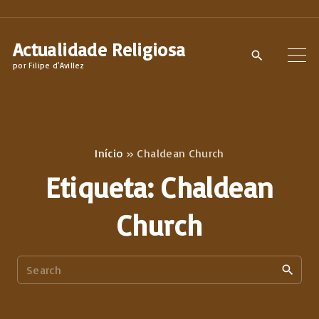
S
k
Actualidade Religiosa
i
por Filipe d'Avillez
p
t
o
c
Início
»
Chaldean Church
o
Etiqueta:
Chaldean
n
t
Church
e
n
S
t
e
a
r