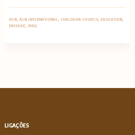
ACN
ACN INTERNATIONAL
CHALDEAN CHURCH
EDUCATION
ENISHKE
IRAQ
LIGAÇÕES