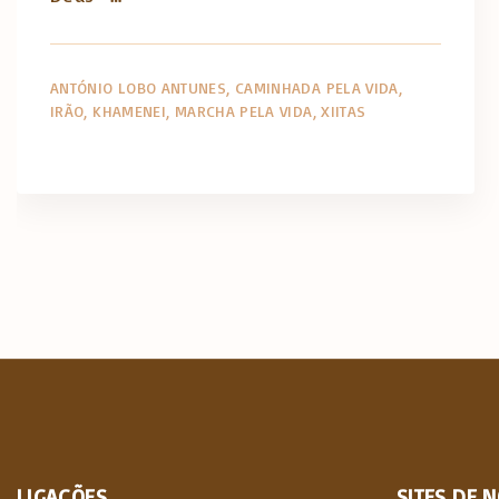
ANTÓNIO LOBO ANTUNES
CAMINHADA PELA VIDA
IRÃO
KHAMENEI
MARCHA PELA VIDA
XIITAS
LIGAÇÕES
SITES
DE
N