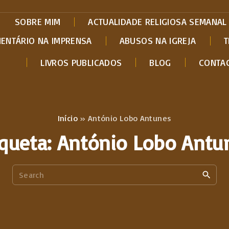
SOBRE MIM
ACTUALIDADE RELIGIOSA SEMANAL
MENTÁRIO NA IMPRENSA
ABUSOS NA IGREJA
T
LIVROS PUBLICADOS
BLOG
CONTA
Início
»
António Lobo Antunes
iqueta:
António Lobo Antu
S
e
a
r
c