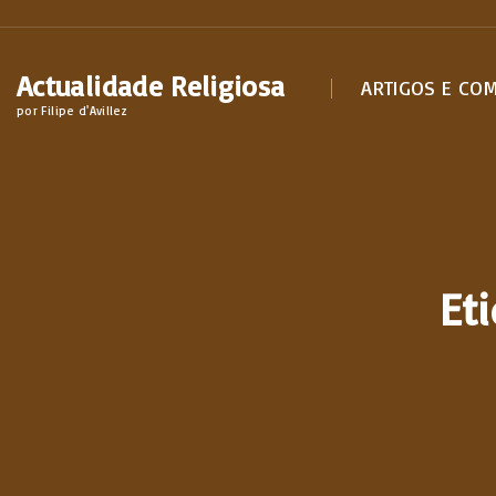
S
k
Actualidade Religiosa
i
ARTIGOS E CO
por Filipe d'Avillez
p
t
o
c
o
n
Et
t
e
n
t